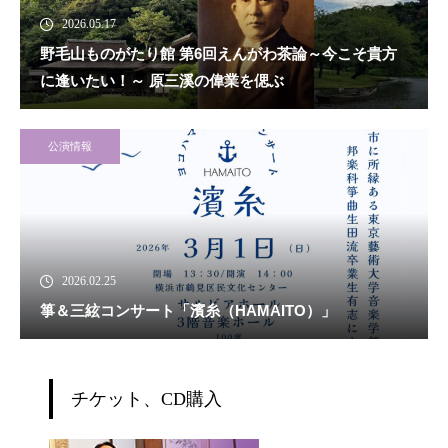
2026.05.17
野毛山ものがたり館 第6回えんがわ茶論～今こそ貴方
に逢いたい！～ 原三溪の偉業を偲ぶ
公演情報
2026.02.25
箏＆三絃コンサート「濱糸（HAMAITO）」
チケット、CD購入